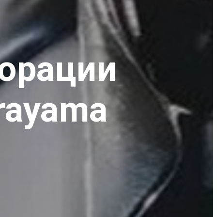
борации
rayama