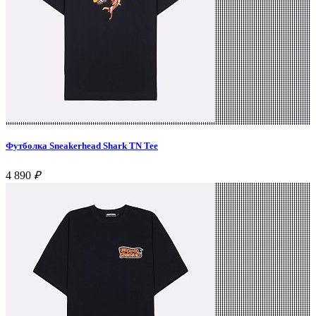
Футболка Sneakerhead Shark TN Tee
4 890
₽