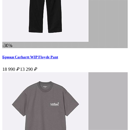
-30%
Брюки Carhartt WIP Floyde Pant
18 990
₽
13 290
₽