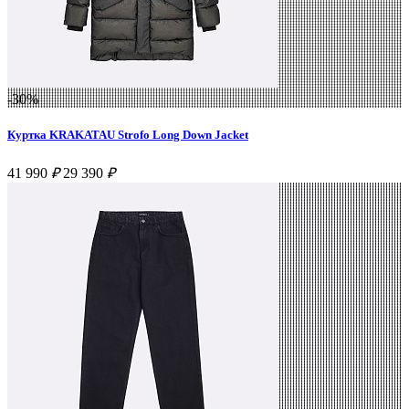
-30%
Куртка KRAKATAU Strofo Long Down Jacket
41 990
₽
29 390
₽