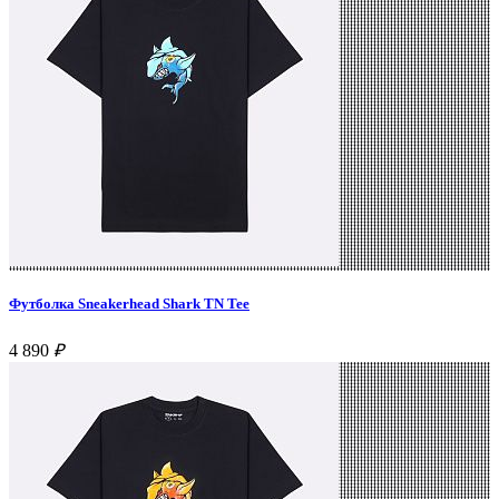
Футболка Sneakerhead Shark TN Tee
4 890
₽