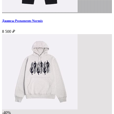
Джинсы Postaments Normis
8 500
₽
-40%