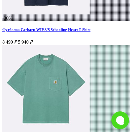
-30%
Футболка Carhartt WIP S/S Schooling Heart T-Shirt
8 490
₽
5 940
₽