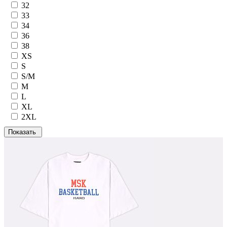
32
33
34
36
38
XS
S
S/M
M
L
XL
2XL