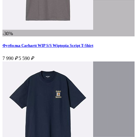
-30%
Футболка Carhartt WIP S/S Wiptopia Script T-Shirt
7 990
₽
5 590
₽