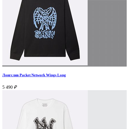
Лонгслив Packet Network Wings Long
5 490
₽