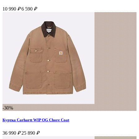
10 990
₽
6 590
₽
-30%
Куртка Carhartt WIP OG Chore Coat
36 990
₽
25 890
₽