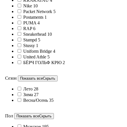
KRAKATAU
4
Nike
10
Packet Network
5
Postaments
1
PUMA
4
RAP
6
Sneakerhead
10
Stampd
5
Stussy
1
Uniform Bridge
4
United Athle
5
БЁРЧ ГОЛЬФ КРЮ
2
Сезон
Показать все
Скрыть
Лето
28
Зима
27
Весна/Осень
35
Пол
Показать все
Скрыть
Мужское
195