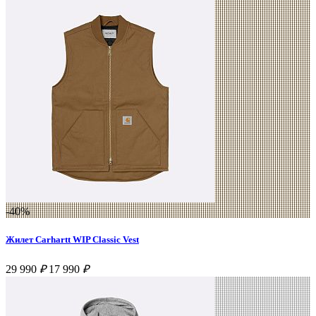
-40%
Жилет Carhartt WIP Classic Vest
29 990
₽
17 990
₽