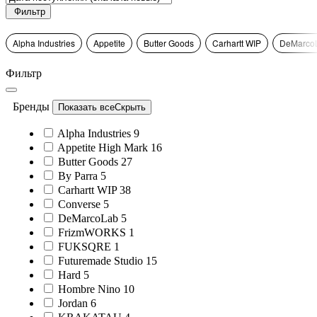
Фильтр
Alpha Industries
Appetite
Butter Goods
Carhartt WIP
DeMarco
Фильтр
Бренды
Показать все
Скрыть
Alpha Industries
9
Appetite High Mark
16
Butter Goods
27
By Parra
5
Carhartt WIP
38
Converse
5
DeMarcoLab
5
FrizmWORKS
1
FUKSQRE
1
Futuremade Studio
15
Hard
5
Hombre Nino
10
Jordan
6