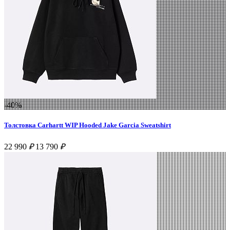
-40%
Толстовка Carhartt WIP Hooded Jake Garcia Sweatshirt
22 990
₽
13 790
₽