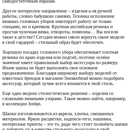
самодостаточным образам.
Другое интересное направление – изделия а-ля ручной
работы, словно бабушкин самовяз. Техника исполнения
вязаных головных уборов имитирует работу не только
спицами, но и крючком. Крупная английская резинка и
простая чулочная вязка, отвороты, помпоны… Вы носили
такие в детстве? Сегодня можно смело вернуть такие модели
в свой гардероб – стильный образ будет обеспечен.
Хорошую посадку головного убора обеспечивает плотная
резинка по краю изделия или подгиб, поэтому особое
значение имеет правильный выбор аксессуара по размеру.
Иначе шапка не будет выполнять свое основное
предназначение. Благодаря широкому выбору моделей от
известных брендов в магазине Sneakerhead можно подобрать
аксессуар, который лучше всего впишется в твой стиль.
Еще одно модное стилистическое решение – изделия со
сложными вязаными узорами. Такие можно найти, например,
в коллекции Jordan.
Шапки изготавливаются из акрила, хлопка, смешанных
материалов. Яркие расцветки, надписи-теги, нашивки,
интересные принты – это то, ради чего стоит полюбить шапки
и добавить их в качестве стильного аксессуара в свой