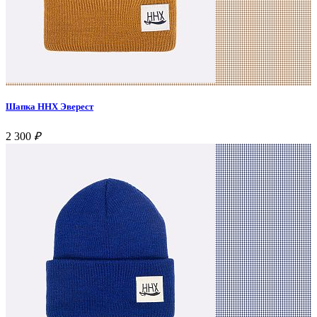
Шапка ННХ Эверест
2 300
₽