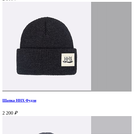
Шапка ННХ Фудзи
2 200
₽