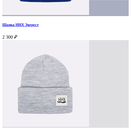
Шапка ННХ Эверест
2 300
₽