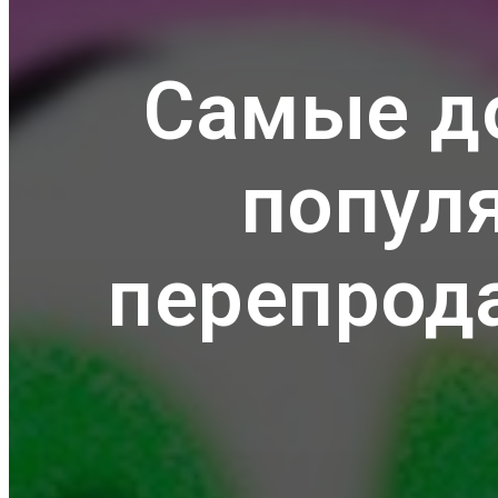
Самые д
попул
перепрода