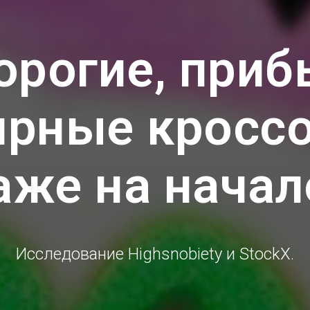
орогие, приб
ярные кроссо
же на начал
Исследование Highsnobiety и StockX.