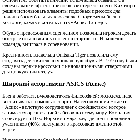
своем салате и эффект присосок заинтересовал его. Кихачиро
решил использовать элементы подобных присосок для
подошв баскетбольных кроссовок. Спортсмены были в
восторге, каждый хотел купить «Асикс Тайгер».
Обувь с превосходным сцеплением позволила игрокам делать
быстрые остановки и мгновенно стартовать. И, конечно,
команда, выиграла в соревновании.
Креативность владельца Onitsuka Tiger позволила ему
создавать действительно уникальную обувь. В 1959 году были
созданы первые кроссовки с инновационными отверстиями
для циркуляции воздуха.
Широкий ассортимент ASICS (Асикс)
Бренд работает, руководствуясь философией: молодежь надо
воспитывать с помощью спорта. На сегодняшний момент
«Асикс» вплотную сотрудничает с сообществом, которое
занимается организацией забегов по всему миру. Компания
спонсирует и Нью-Йоркский марафон, где почти половина
участников (40%) выступают в кроссовках именно этой
марки.