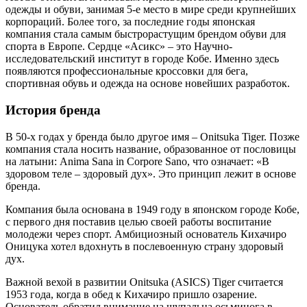
одежды и обуви, занимая 5-е место в мире среди крупнейших
корпораций. Более того, за последние годы японская
компания стала самым быстрорастущим брендом обуви для
спорта в Европе. Сердце «Асикс» – это Научно-
исследовательский институт в городе Кобе. Именно здесь
появляются профессиональные кроссовки для бега,
спортивная обувь и одежда на основе новейших разработок.
История бренда
В 50-х годах у бренда было другое имя – Onitsuka Tiger. Позже
компания стала носить название, образованное от пословицы
на латыни: Anima Sana in Corpore Sano, что означает: «В
здоровом теле – здоровый дух». Это принцип лежит в основе
бренда.
Компания была основана в 1949 году в японском городе Кобе,
с первого дня поставив целью своей работы воспитание
молодежи через спорт. Амбициозный основатель Кихачиро
Оницука хотел вдохнуть в послевоенную страну здоровый
дух.
Важной вехой в развитии Onitsuka (ASICS) Tiger считается
1953 года, когда в обед к Кихачиро пришло озарение.
Основатель обратил внимание на щупальца осьминога в