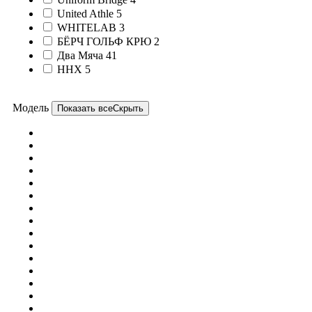
United Athle
5
WHITELAB
3
БЁРЧ ГОЛЬФ КРЮ
2
Два Мяча
41
ННХ
5
Модель
Показать все
Скрыть