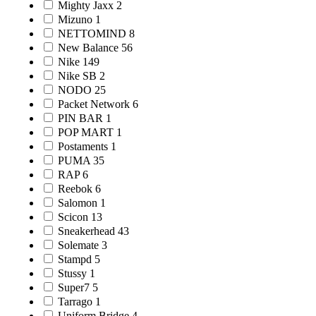
Mighty Jaxx
2
Mizuno
1
NETTOMIND
8
New Balance
56
Nike
149
Nike SB
2
NODO
25
Packet Network
6
PIN BAR
1
POP MART
1
Postaments
1
PUMA
35
RAP
6
Reebok
6
Salomon
1
Scicon
13
Sneakerhead
43
Solemate
3
Stampd
5
Stussy
1
Super7
5
Tarrago
1
Uniform Bridge
4