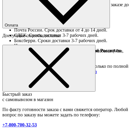
Доставка "день в день" в пределах МКАД (при заказе до
16:00).
Ориентировочные сроки доставки по России
Оплата
Почта России. Срок доставки от 4 до 14 дней.
СДЕК. Сроки доставки 3-7 рабочих дней.
Доступные способы оплаты:
Боксберри. Сроки доставки 3-7 рабочих дней.
Наличными при получении
Доставка за границу осуществляется Почтой России по
Оплата он-лайн всеми популярными способами (Visa,
полной предоплате
Mastercard и тд.)
Подробные условия
Товары со скидкой отправляются по России только по полной
предоплате. Все подробности в разделе
оплата
Быстрый заказ
с самовывозом в магазин
По факту готовности заказа с вами свяжется оператор. Любой
вопрос по заказу вы можете задать по телефону:
+7-800-700-32-53