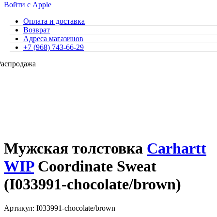
Войти с Apple
Оплата и доставка
Возврат
Адреса магазинов
+7 (968) 743-66-29
Распродажа
Мужская толстовка
Carhartt
WIP
Coordinate Sweat
(I033991-chocolate/brown)
Артикул: I033991-chocolate/brown