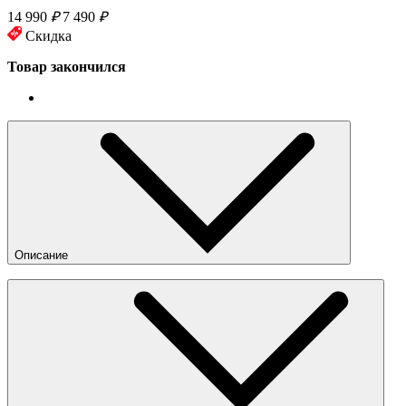
14 990
₽
7 490
₽
Скидка
Товар закончился
Описание
Уютная толстовка Carhartt WIP универсального свободного
кроя. Она выполнена из пышного и фактурного флиса,
который согреет вас в прохладную погоду. Лаконичный
силуэт декорирован небольшой тональной вышивкой с
логотипом и координатами бренда на груди, а также
аналогичной вышивкой большего размера на спине.
— Мягкий флис с выразительной фактурой