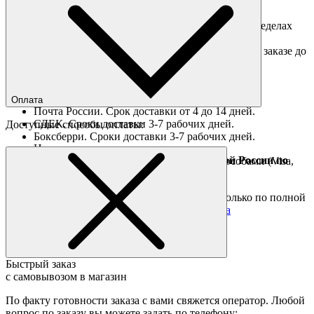
Доставка по Москве
Доставка курьером в интервал 13:00-20:00 в пределах
МКАД 350 руб.
Доставка "день в день" в пределах МКАД (при заказе до
16:00).
Ориентировочные сроки доставки по России
Оплата
Почта России. Срок доставки от 4 до 14 дней.
СДЕК. Сроки доставки 3-7 рабочих дней.
Доступные способы оплаты:
Боксберри. Сроки доставки 3-7 рабочих дней.
Наличными при получении
Доставка за границу осуществляется Почтой России по
Оплата он-лайн всеми популярными способами (Visa,
полной предоплате
Mastercard и тд.)
Подробные условия
Товары со скидкой отправляются по России только по полной
предоплате. Все подробности в разделе
оплата
Быстрый заказ
с самовывозом в магазин
По факту готовности заказа с вами свяжется оператор. Любой
вопрос по заказу вы можете задать по телефону: