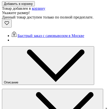
Добавить в корзину
Товар добавлен в
корзину
Укажите размер!
Данный товар доступен только по полной предоплате.
Быстрый заказ с самовывозом в Москве
Описание
Повседневная мужская куртка Alpha Industries, сделанная с
оглядкой на архивы бренда. Прямой крой и необычная
интерпретация деталей винтажной униформы — всё самое
лучшее от Alpha Industries в одном универсальном силуэте.
Куртка сшита из прочной ткани на основе хлопка и нейлона, а