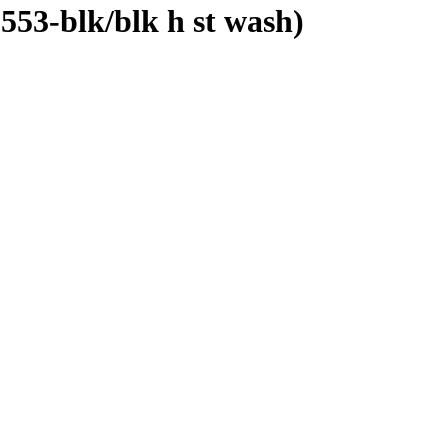
53-blk/blk h st wash)