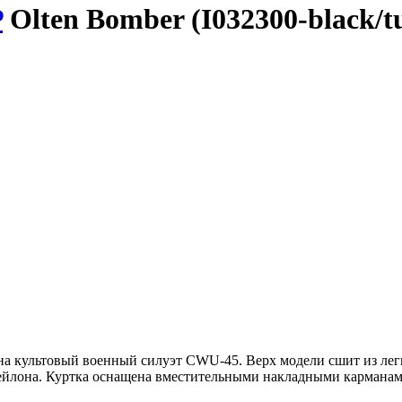
P
Olten Bomber (I032300-black/t
 на культовый военный силуэт CWU-45. Верх модели сшит из лег
нейлона. Куртка оснащена вместительными накладными кармана