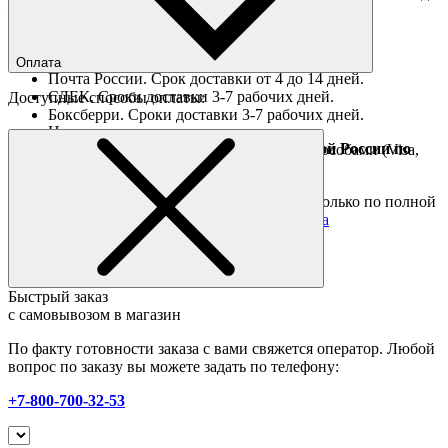
— внутренние широкие резинки для рукавов
16:00).
Ориентировочные сроки доставки по России
Оплата
Почта России. Срок доставки от 4 до 14 дней.
СДЕК. Сроки доставки 3-7 рабочих дней.
Доступные способы оплаты:
Боксберри. Сроки доставки 3-7 рабочих дней.
Наличными при получении
Доставка за границу осуществляется Почтой России по
Оплата он-лайн всеми популярными способами (Visa,
полной предоплате
Mastercard и тд.)
Подробные условия
Товары со скидкой отправляются по России только по полной
предоплате. Все подробности в разделе
оплата
Быстрый заказ
с самовывозом в магазин
По факту готовности заказа с вами свяжется оператор. Любой
вопрос по заказу вы можете задать по телефону:
+7-800-700-32-53