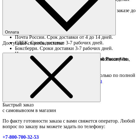
МКАД 350 руб.
Доставка "день в день" в пределах МКАД (при заказе до
16:00).
Ориентировочные сроки доставки по России
Оплата
Почта России. Срок доставки от 4 до 14 дней.
СДЕК. Сроки доставки 3-7 рабочих дней.
Доступные способы оплаты:
Боксберри. Сроки доставки 3-7 рабочих дней.
Наличными при получении
Доставка за границу осуществляется Почтой России по
Оплата он-лайн всеми популярными способами (Visa,
полной предоплате
Mastercard и тд.)
Подробные условия
Товары со скидкой отправляются по России только по полной
предоплате. Все подробности в разделе
оплата
Быстрый заказ
с самовывозом в магазин
По факту готовности заказа с вами свяжется оператор. Любой
вопрос по заказу вы можете задать по телефону:
+7-800-700-32-53