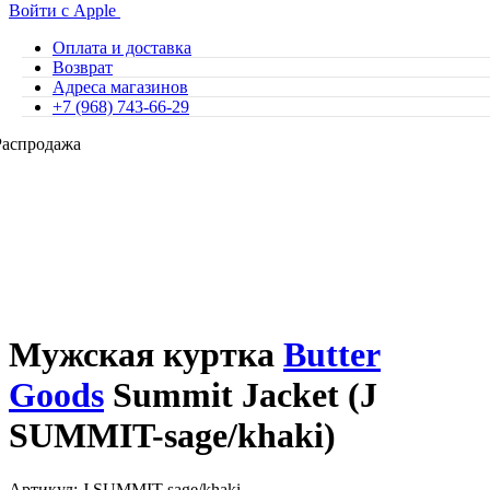
Войти с Apple
Оплата и доставка
Возврат
Адреса магазинов
+7 (968) 743-66-29
Распродажа
Мужская куртка
Butter
Goods
Summit Jacket (J
SUMMIT-sage/khaki)
Артикул: J SUMMIT-sage/khaki