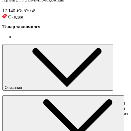
17 140
₽
8 570
₽
Скидка
Товар закончился
Описание
Однослойная куртка-анорак в стиле колор-блок от бренда
Butter. Модель с капюшоном выполнена из сочетания хлопка
и полиэстера с вместительным карманом спереди. Благодаря
высокому воротнику и затяжкам на капюшоне куртка защитит
от ветра. Куртка-анорак подойдёт для носки прохладным
летом.