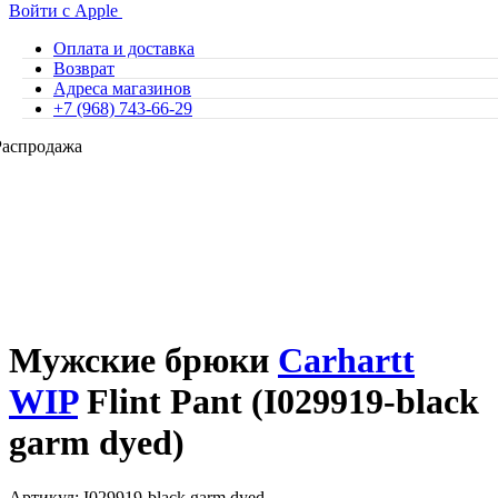
Войти с Apple
Оплата и доставка
Возврат
Адреса магазинов
+7 (968) 743-66-29
Распродажа
Мужские брюки
Carhartt
WIP
Flint Pant (I029919-black
garm dyed)
Артикул: I029919-black garm dyed