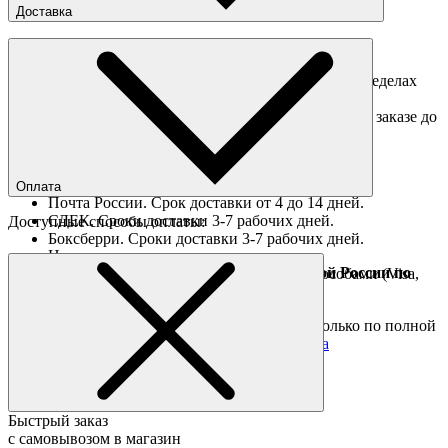
Доставка
Доставка по Москве
Доставка курьером в интервал 13:00-20:00 в пределах
МКАД 350 руб.
Доставка "день в день" в пределах МКАД (при заказе до
16:00).
Ориентировочные сроки доставки по России
Оплата
Почта России. Срок доставки от 4 до 14 дней.
СДЕК. Сроки доставки 3-7 рабочих дней.
Доступные способы оплаты:
Боксберри. Сроки доставки 3-7 рабочих дней.
Наличными при получении
Доставка за границу осуществляется Почтой России по
Оплата он-лайн всеми популярными способами (Visa,
полной предоплате
Mastercard и тд.)
Подробные условия
Товары со скидкой отправляются по России только по полной
предоплате. Все подробности в разделе
оплата
Быстрый заказ
с самовывозом в магазин