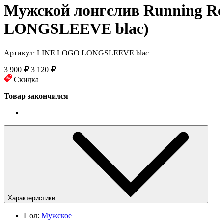
Мужской лонгслив
Running Re
LONGSLEEVE blac)
Артикул:
LINE LOGO LONGSLEEVE blac
3 900
3 120
Скидка
Товар закончился
Характеристики
Пол
:
Мужское