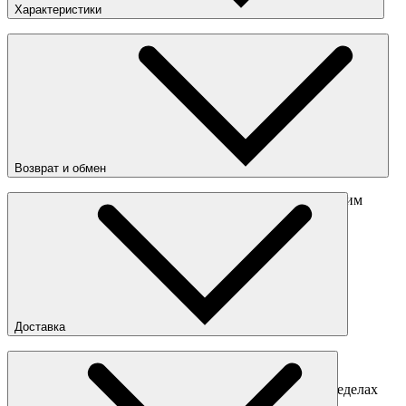
Характеристики
Пол
:
Мужское
Цвета
:
Синий / Оранжевый
Состав
:
100% полиэстер
Возврат и обмен
Перед отправкой обмена обязательно свяжитесь с нашим
менеджером
obmen@sneakerhead.ru
Подробные правила возврата товара
Доставка
Доставка по Москве
Доставка курьером в интервал 13:00-20:00 в пределах
МКАД 350 руб.