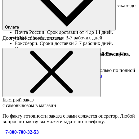
Доставка "день в день" в пределах МКАД (при заказе до
16:00).
Ориентировочные сроки доставки по России
Оплата
Почта России. Срок доставки от 4 до 14 дней.
СДЕК. Сроки доставки 3-7 рабочих дней.
Доступные способы оплаты:
Боксберри. Сроки доставки 3-7 рабочих дней.
Наличными при получении
Доставка за границу осуществляется Почтой России по
Оплата он-лайн всеми популярными способами (Visa,
полной предоплате
Mastercard и тд.)
Подробные условия
Товары со скидкой отправляются по России только по полной
предоплате. Все подробности в разделе
оплата
Быстрый заказ
с самовывозом в магазин
По факту готовности заказа с вами свяжется оператор. Любой
вопрос по заказу вы можете задать по телефону:
+7-800-700-32-53