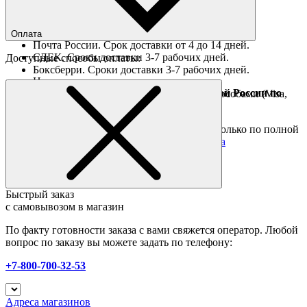
Ориентировочные сроки доставки по России
Оплата
Почта России. Срок доставки от 4 до 14 дней.
СДЕК. Сроки доставки 3-7 рабочих дней.
Доступные способы оплаты:
Боксберри. Сроки доставки 3-7 рабочих дней.
Наличными при получении
Доставка за границу осуществляется Почтой России по
Оплата он-лайн всеми популярными способами (Visa,
полной предоплате
Mastercard и тд.)
Подробные условия
Товары со скидкой отправляются по России только по полной
предоплате. Все подробности в разделе
оплата
Быстрый заказ
с самовывозом в магазин
По факту готовности заказа с вами свяжется оператор. Любой
вопрос по заказу вы можете задать по телефону:
+7-800-700-32-53
Адреса магазинов