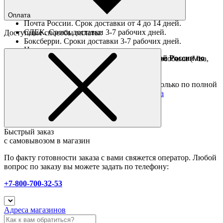
Ориентировочные сроки доставки по России
Оплата
Почта России. Срок доставки от 4 до 14 дней.
СДЕК. Сроки доставки 3-7 рабочих дней.
Доступные способы оплаты:
Боксберри. Сроки доставки 3-7 рабочих дней.
Наличными при получении
Доставка за границу осуществляется Почтой России по
Оплата он-лайн всеми популярными способами (Visa,
полной предоплате
Mastercard и тд.)
Подробные условия
Товары со скидкой отправляются по России только по полной
предоплате. Все подробности в разделе
оплата
Быстрый заказ
с самовывозом в магазин
По факту готовности заказа с вами свяжется оператор. Любой
вопрос по заказу вы можете задать по телефону:
+7-800-700-32-53
Адреса магазинов