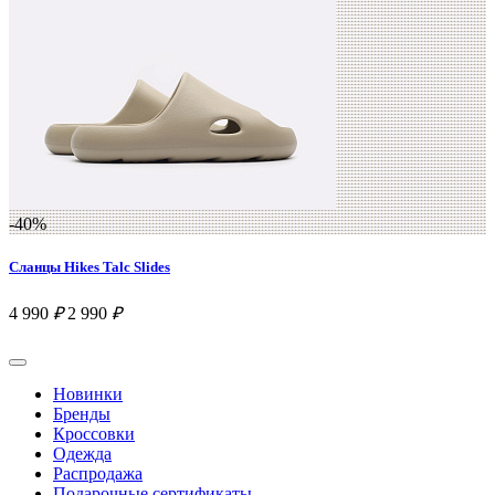
-40%
Сланцы Hikes Talc Slides
4 990
₽
2 990
₽
Новинки
Бренды
Кроссовки
Одежда
Распродажа
Подарочные сертификаты