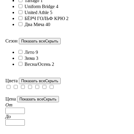
Tarrago
1
Uniform Bridge
4
United Athle
5
БЁРЧ ГОЛЬФ КРЮ
2
Два Мяча
40
Сезон
Показать все
Скрыть
Лето
9
Зима
3
Весна/Осень
2
Цвета
Показать все
Скрыть
Цена
Показать все
Скрыть
От
До