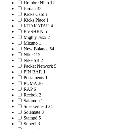
Hombre Nino
12
Jordan
32
Kicks Card
1
Kicks Place
1
KRAKATAU
4
KVSHKN
5
Mighty Jaxx
2
Mizuno
1
New Balance
54
Nike
115
Nike SB
2
Packet Network
5
PIN BAR
1
Postaments
1
PUMA
30
RAP
6
Reebok
2
Salomon
1
Sneakerhead
34
Solemate
3
Stampd
5
Super7
3