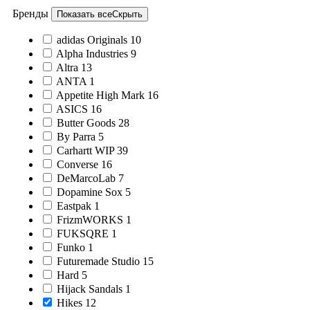
Бренды
Показать все
Скрыть
adidas Originals
10
Alpha Industries
9
Altra
13
ANTA
1
Appetite High Mark
16
ASICS
16
Butter Goods
28
By Parra
5
Carhartt WIP
39
Converse
16
DeMarcoLab
7
Dopamine Sox
5
Eastpak
1
FrizmWORKS
1
FUKSQRE
1
Funko
1
Futuremade Studio
15
Hard
5
Hijack Sandals
1
Hikes
12