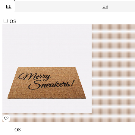
EU
US
OS
OS