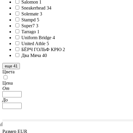
Salomon
1
Sneakerhead
34
Solemate
3
Stampd
5
Super7
3
Tarrago
1
Uniform Bridge
4
United Athle
5
БЁРЧ ГОЛЬФ КРЮ
2
Два Мяча
40
еще 41
Цвета
Цена
От
До
Размер EUR