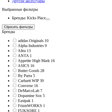
Другие аксессуары
Выбранные фильтры
Бренды: Kicks Place
Сбросить фильтры
Бренды
adidas Originals
10
Alpha Industries
9
Altra
13
ANTA
1
Appetite High Mark
16
ASICS
16
Butter Goods
28
By Parra
5
Carhartt WIP
39
Converse
16
DeMarcoLab
7
Dopamine Sox
5
Eastpak
1
FrizmWORKS
1
FUKSQRE
1