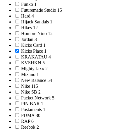
Funko
1
Futuremade Studio
15
Hard
4
Hijack Sandals
1
Hikes
12
Hombre Nino
12
Jordan
31
Kicks Card
1
Kicks Place
1
KRAKATAU
4
KVSHKN
5
Mighty Jaxx
2
Mizuno
1
New Balance
54
Nike
115
Nike SB
2
Packet Network
5
PIN BAR
1
Postaments
1
PUMA
30
RAP
6
Reebok
2