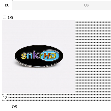
EU
US
OS
OS