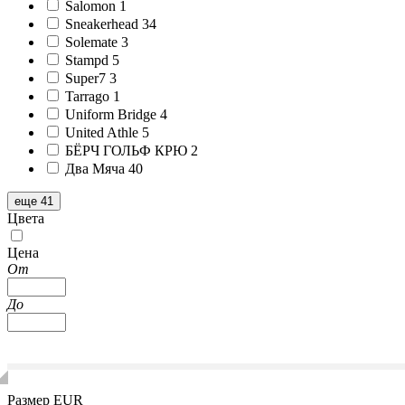
Salomon
1
Sneakerhead
34
Solemate
3
Stampd
5
Super7
3
Tarrago
1
Uniform Bridge
4
United Athle
5
БЁРЧ ГОЛЬФ КРЮ
2
Два Мяча
40
еще 41
Цвета
Цена
От
До
Размер EUR