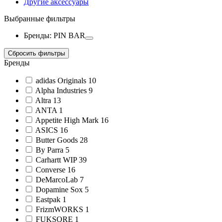
Другие аксессуары
Выбранные фильтры
Бренды: PIN BAR
Сбросить фильтры
Бренды
adidas Originals
10
Alpha Industries
9
Altra
13
ANTA
1
Appetite High Mark
16
ASICS
16
Butter Goods
28
By Parra
5
Carhartt WIP
39
Converse
16
DeMarcoLab
7
Dopamine Sox
5
Eastpak
1
FrizmWORKS
1
FUKSQRE
1