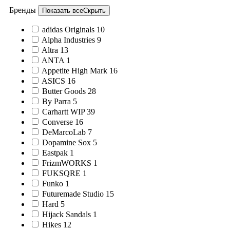
Бренды
Показать все
Скрыть
adidas Originals
10
Alpha Industries
9
Altra
13
ANTA
1
Appetite High Mark
16
ASICS
16
Butter Goods
28
By Parra
5
Carhartt WIP
39
Converse
16
DeMarcoLab
7
Dopamine Sox
5
Eastpak
1
FrizmWORKS
1
FUKSQRE
1
Funko
1
Futuremade Studio
15
Hard
5
Hijack Sandals
1
Hikes
12