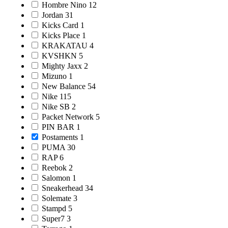
Hombre Nino
12
Jordan
31
Kicks Card
1
Kicks Place
1
KRAKATAU
4
KVSHKN
5
Mighty Jaxx
2
Mizuno
1
New Balance
54
Nike
115
Nike SB
2
Packet Network
5
PIN BAR
1
Postaments
1
PUMA
30
RAP
6
Reebok
2
Salomon
1
Sneakerhead
34
Solemate
3
Stampd
5
Super7
3