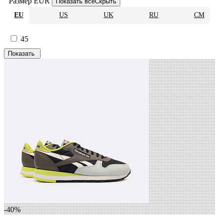
Размер EUR
Показать все
Скрыть
EU
US
UK
RU
CM
45
-40%