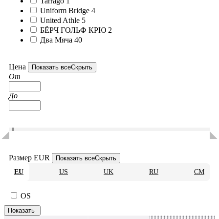
Tarrago
1
Uniform Bridge
4
United Athle
5
БЁРЧ ГОЛЬФ КРЮ
2
Два Мяча
40
Цена
Показать все
Скрыть
От
До
Размер EUR
Показать все
Скрыть
EU
US
UK
RU
CM
OS