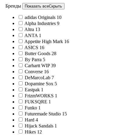
Бренды
Показать все
Скрыть
adidas Originals
10
Alpha Industries
9
Altra
13
ANTA
1
Appetite High Mark
16
ASICS
16
Butter Goods
28
By Parra
5
Carhartt WIP
39
Converse
16
DeMarcoLab
7
Dopamine Sox
5
Eastpak
1
FrizmWORKS
1
FUKSQRE
1
Funko
1
Futuremade Studio
15
Hard
4
Hijack Sandals
1
Hikes
12