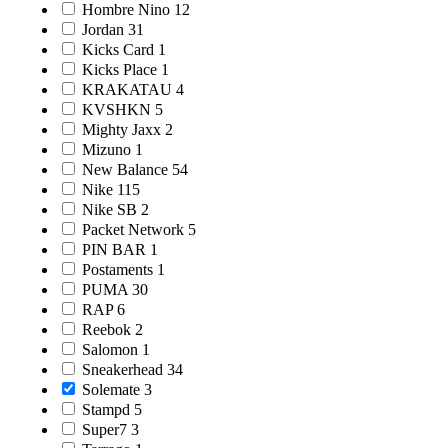
Hombre Nino
12
Jordan
31
Kicks Card
1
Kicks Place
1
KRAKATAU
4
KVSHKN
5
Mighty Jaxx
2
Mizuno
1
New Balance
54
Nike
115
Nike SB
2
Packet Network
5
PIN BAR
1
Postaments
1
PUMA
30
RAP
6
Reebok
2
Salomon
1
Sneakerhead
34
Solemate
3
Stampd
5
Super7
3