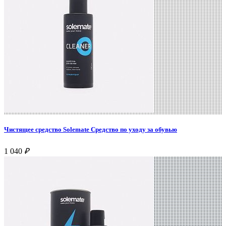
Чистящее средство Solemate Средство по уходу за обувью
1 040
₽