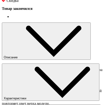
Скидка
Товар закончился
Описание
Высокие кеды CTAS Lugged 2.0 CC Hi из линейки "Counter
Climate" от Converse. Знакомый силуэт Chuch Taylor All Star на
увеличенной подошве со снижающим скольжение
протектором. Модель выполнена из натуральной кожи
коричневого цвета, в том же оттенке сделана фурнитура и
шнурки изделия. Язычок плотно прилегает к ноге, что
обеспечивает дополнительное тепло от внутренней флисовой
подкладки. Традиционный брендинг на боковой стороне
Характеристики
модели, выполнен тиснением на кожаной нашивке и
повторяет цвет верха модели.