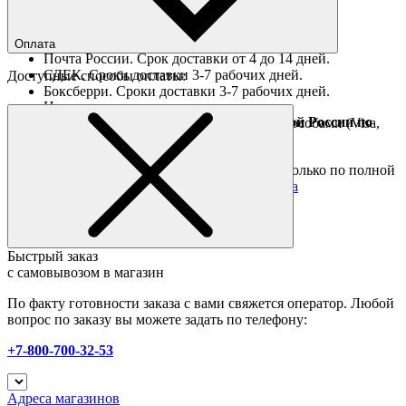
Ориентировочные сроки доставки по России
Оплата
Почта России. Срок доставки от 4 до 14 дней.
СДЕК. Сроки доставки 3-7 рабочих дней.
Доступные способы оплаты:
Боксберри. Сроки доставки 3-7 рабочих дней.
Наличными при получении
Доставка за границу осуществляется Почтой России по
Оплата он-лайн всеми популярными способами (Visa,
полной предоплате
Mastercard и тд.)
Подробные условия
Товары со скидкой отправляются по России только по полной
предоплате. Все подробности в разделе
оплата
Быстрый заказ
с самовывозом в магазин
По факту готовности заказа с вами свяжется оператор. Любой
вопрос по заказу вы можете задать по телефону:
+7-800-700-32-53
Адреса магазинов