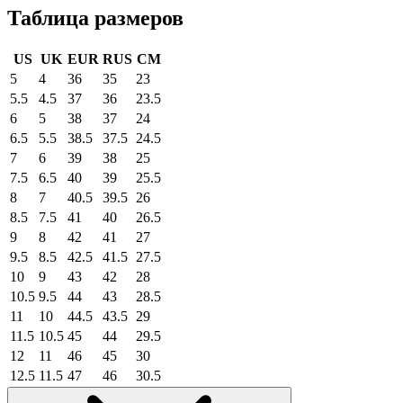
Таблица размеров
US
UK
EUR
RUS
CM
5
4
36
35
23
5.5
4.5
37
36
23.5
6
5
38
37
24
6.5
5.5
38.5
37.5
24.5
7
6
39
38
25
7.5
6.5
40
39
25.5
8
7
40.5
39.5
26
8.5
7.5
41
40
26.5
9
8
42
41
27
9.5
8.5
42.5
41.5
27.5
10
9
43
42
28
10.5
9.5
44
43
28.5
11
10
44.5
43.5
29
11.5
10.5
45
44
29.5
12
11
46
45
30
12.5
11.5
47
46
30.5