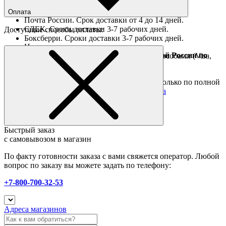
Ориентировочные сроки доставки по России
Оплата
Почта России. Срок доставки от 4 до 14 дней.
СДЕК. Сроки доставки 3-7 рабочих дней.
Доступные способы оплаты:
Боксберри. Сроки доставки 3-7 рабочих дней.
Наличными при получении
Доставка за границу осуществляется Почтой России по
Оплата он-лайн всеми популярными способами (Visa,
полной предоплате
Mastercard и тд.)
Подробные условия
Товары со скидкой отправляются по России только по полной
предоплате. Все подробности в разделе
оплата
Быстрый заказ
с самовывозом в магазин
По факту готовности заказа с вами свяжется оператор. Любой
вопрос по заказу вы можете задать по телефону:
+7-800-700-32-53
Адреса магазинов