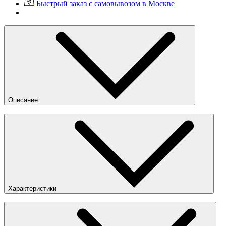
Быстрый заказ с самовывозом в Москве
Описание
Grand-Prix — повседневные кеды в винтажной спортивной
эстетике бренда.
Верх выполнен из кожи с дополнительными
синтетическими элементами.
Низкий силуэт обеспечивает свободу движений.
Мягкая внутренняя отделка повышает комфорт.
Гибкая подошва отвечает за удобство при ходьбе.
Характеристики
Резиновая подмётка гарантирует сцепление.
Пол
:
Унисекс
Цвета
:
Белый
Страна
:
Китай