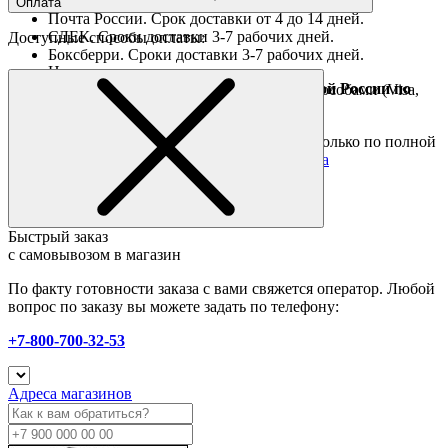
Оплата
Почта России. Срок доставки от 4 до 14 дней.
СДЕК. Сроки доставки 3-7 рабочих дней.
Доступные способы оплаты:
Боксберри. Сроки доставки 3-7 рабочих дней.
Наличными при получении
Доставка за границу осуществляется Почтой России по
Оплата он-лайн всеми популярными способами (Visa,
полной предоплате
Mastercard и тд.)
Подробные условия
Товары со скидкой отправляются по России только по полной
предоплате. Все подробности в разделе
оплата
Быстрый заказ
с самовывозом в магазин
По факту готовности заказа с вами свяжется оператор. Любой
вопрос по заказу вы можете задать по телефону:
+7-800-700-32-53
Адреса магазинов