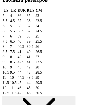
US
UK
EUR
RUS
CM
5
4
36
35
23
5.5
4.5
37
36
23.5
6
5
38
37
24
6.5
5.5
38.5
37.5
24.5
7
6
39
38
25
7.5
6.5
40
39
25.5
8
7
40.5
39.5
26
8.5
7.5
41
40
26.5
9
8
42
41
27
9.5
8.5
42.5
41.5
27.5
10
9
43
42
28
10.5
9.5
44
43
28.5
11
10
44.5
43.5
29
11.5
10.5
45
44
29.5
12
11
46
45
30
12.5
11.5
47
46
30.5