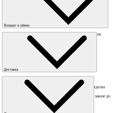
Состав
:
Кожа, текстиль, резина
Возврат и обмен
Перед отправкой обмена обязательно свяжитесь с нашим
менеджером
obmen@sneakerhead.ru
Подробные правила возврата товара
Доставка
Доставка по Москве
Доставка курьером в интервал 13:00-20:00 в пределах
МКАД 350 руб.
Доставка "день в день" в пределах МКАД (при заказе до
16:00).
Ориентировочные сроки доставки по России