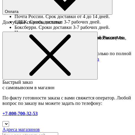
Ориентировочные сроки доставки по России
Оплата
Почта России. Срок доставки от 4 до 14 дней.
СДЕК. Сроки доставки 3-7 рабочих дней.
Доступные способы оплаты:
Боксберри. Сроки доставки 3-7 рабочих дней.
Наличными при получении
Доставка за границу осуществляется Почтой России по
Оплата он-лайн всеми популярными способами (Visa,
полной предоплате
Mastercard и тд.)
Подробные условия
Товары со скидкой отправляются по России только по полной
предоплате. Все подробности в разделе
оплата
Быстрый заказ
с самовывозом в магазин
По факту готовности заказа с вами свяжется оператор. Любой
вопрос по заказу вы можете задать по телефону:
+7-800-700-32-53
Адреса магазинов