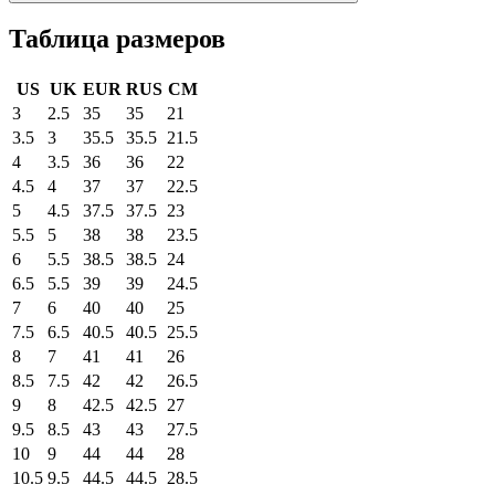
Таблица размеров
US
UK
EUR
RUS
CM
3
2.5
35
35
21
3.5
3
35.5
35.5
21.5
4
3.5
36
36
22
4.5
4
37
37
22.5
5
4.5
37.5
37.5
23
5.5
5
38
38
23.5
6
5.5
38.5
38.5
24
6.5
5.5
39
39
24.5
7
6
40
40
25
7.5
6.5
40.5
40.5
25.5
8
7
41
41
26
8.5
7.5
42
42
26.5
9
8
42.5
42.5
27
9.5
8.5
43
43
27.5
10
9
44
44
28
10.5
9.5
44.5
44.5
28.5