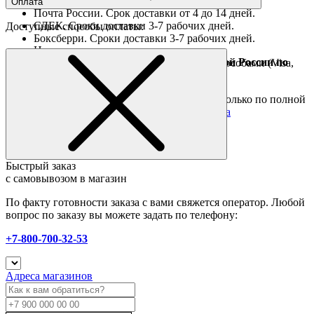
Оплата
Почта России. Срок доставки от 4 до 14 дней.
СДЕК. Сроки доставки 3-7 рабочих дней.
Доступные способы оплаты:
Боксберри. Сроки доставки 3-7 рабочих дней.
Наличными при получении
Доставка за границу осуществляется Почтой России по
Оплата он-лайн всеми популярными способами (Visa,
полной предоплате
Mastercard и тд.)
Подробные условия
Товары со скидкой отправляются по России только по полной
предоплате. Все подробности в разделе
оплата
Быстрый заказ
с самовывозом в магазин
По факту готовности заказа с вами свяжется оператор. Любой
вопрос по заказу вы можете задать по телефону:
+7-800-700-32-53
Адреса магазинов