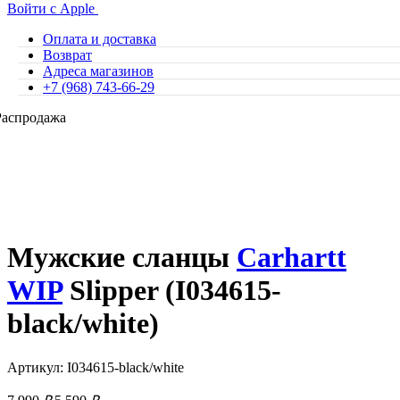
Войти с Apple
Оплата и доставка
Возврат
Адреса магазинов
+7 (968) 743-66-29
Распродажа
Мужские сланцы
Carhartt
WIP
Slipper (I034615-
black/white)
Артикул: I034615-black/white