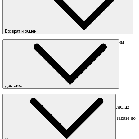
Состав
:
100% полиуретан
Возврат и обмен
Перед отправкой обмена обязательно свяжитесь с нашим
менеджером
obmen@sneakerhead.ru
Подробные правила возврата товара
Доставка
Доставка по Москве
Доставка курьером в интервал 13:00-20:00 в пределах
МКАД 350 руб.
Доставка "день в день" в пределах МКАД (при заказе до
16:00).
Ориентировочные сроки доставки по России