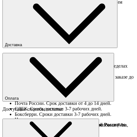
Перед отправкой обмена обязательно свяжитесь с нашим
менеджером
obmen@sneakerhead.ru
Подробные правила возврата товара
Доставка
Доставка по Москве
Доставка курьером в интервал 13:00-20:00 в пределах
МКАД 350 руб.
Доставка "день в день" в пределах МКАД (при заказе до
16:00).
Ориентировочные сроки доставки по России
Оплата
Почта России. Срок доставки от 4 до 14 дней.
СДЕК. Сроки доставки 3-7 рабочих дней.
Доступные способы оплаты:
Боксберри. Сроки доставки 3-7 рабочих дней.
Наличными при получении
Доставка за границу осуществляется Почтой России по
Оплата он-лайн всеми популярными способами (Visa,
полной предоплате
Mastercard и тд.)