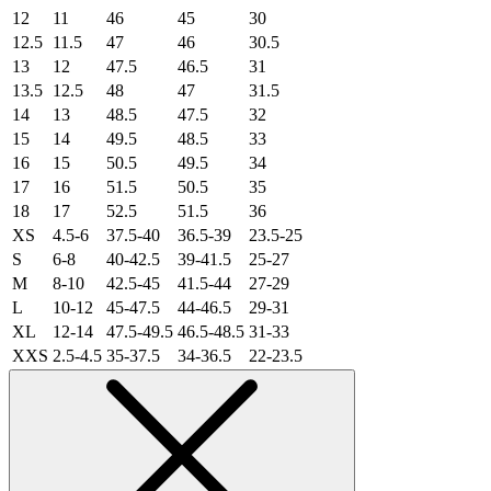
12
11
46
45
30
12.5
11.5
47
46
30.5
13
12
47.5
46.5
31
13.5
12.5
48
47
31.5
14
13
48.5
47.5
32
15
14
49.5
48.5
33
16
15
50.5
49.5
34
17
16
51.5
50.5
35
18
17
52.5
51.5
36
XS
4.5-6
37.5-40
36.5-39
23.5-25
S
6-8
40-42.5
39-41.5
25-27
M
8-10
42.5-45
41.5-44
27-29
L
10-12
45-47.5
44-46.5
29-31
XL
12-14
47.5-49.5
46.5-48.5
31-33
XXS
2.5-4.5
35-37.5
34-36.5
22-23.5