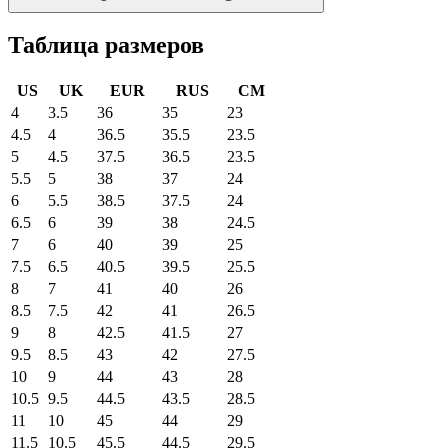
Таблица размеров
US
UK
EUR
RUS
CM
4
3.5
36
35
23
4.5
4
36.5
35.5
23.5
5
4.5
37.5
36.5
23.5
5.5
5
38
37
24
6
5.5
38.5
37.5
24
6.5
6
39
38
24.5
7
6
40
39
25
7.5
6.5
40.5
39.5
25.5
8
7
41
40
26
8.5
7.5
42
41
26.5
9
8
42.5
41.5
27
9.5
8.5
43
42
27.5
10
9
44
43
28
10.5
9.5
44.5
43.5
28.5
11
10
45
44
29
11.5
10.5
45.5
44.5
29.5