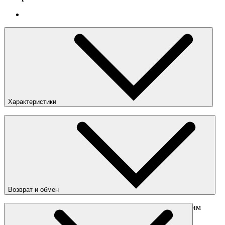
Характеристики
Модель
:
Cortez
Пол
:
Мужское
Цвета
:
Коричневый / Серый / Белый
Страна
:
Китай
Состав
:
Кожа, текстиль, резина
Возврат и обмен
Перед отправкой обмена обязательно свяжитесь с нашим
менеджером
obmen@sneakerhead.ru