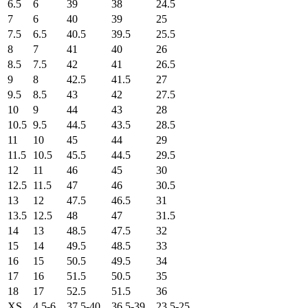
6.5
6
39
38
24.5
7
6
40
39
25
7.5
6.5
40.5
39.5
25.5
8
7
41
40
26
8.5
7.5
42
41
26.5
9
8
42.5
41.5
27
9.5
8.5
43
42
27.5
10
9
44
43
28
10.5
9.5
44.5
43.5
28.5
11
10
45
44
29
11.5
10.5
45.5
44.5
29.5
12
11
46
45
30
12.5
11.5
47
46
30.5
13
12
47.5
46.5
31
13.5
12.5
48
47
31.5
14
13
48.5
47.5
32
15
14
49.5
48.5
33
16
15
50.5
49.5
34
17
16
51.5
50.5
35
18
17
52.5
51.5
36
XS
4.5-6
37.5-40
36.5-39
23.5-25