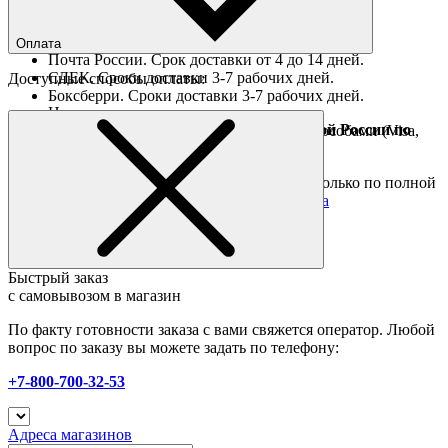
Ориентировочные сроки доставки по России
Оплата
Почта России. Срок доставки от 4 до 14 дней.
СДЕК. Сроки доставки 3-7 рабочих дней.
Доступные способы оплаты:
Боксберри. Сроки доставки 3-7 рабочих дней.
Наличными при получении
Доставка за границу осуществляется Почтой России по
Оплата он-лайн всеми популярными способами (Visa,
полной предоплате
Mastercard и тд.)
Подробные условия
Товары со скидкой отправляются по России только по полной
предоплате. Все подробности в разделе
оплата
Быстрый заказ
с самовывозом в магазин
По факту готовности заказа с вами свяжется оператор. Любой
вопрос по заказу вы можете задать по телефону:
+7-800-700-32-53
Адреса магазинов