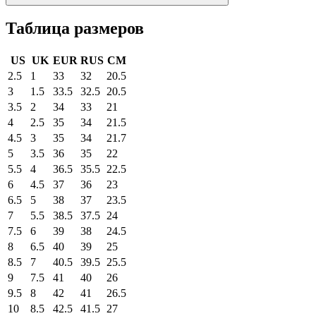
Таблица размеров
US
UK
EUR
RUS
CM
2.5
1
33
32
20.5
3
1.5
33.5
32.5
20.5
3.5
2
34
33
21
4
2.5
35
34
21.5
4.5
3
35
34
21.7
5
3.5
36
35
22
5.5
4
36.5
35.5
22.5
6
4.5
37
36
23
6.5
5
38
37
23.5
7
5.5
38.5
37.5
24
7.5
6
39
38
24.5
8
6.5
40
39
25
8.5
7
40.5
39.5
25.5
9
7.5
41
40
26
9.5
8
42
41
26.5
10
8.5
42.5
41.5
27