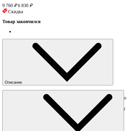
9 760
₽
6 830
₽
Скидка
Товар закончился
Описание
Reebok, Beams и Paperboy объединились для совместной
работы и представляют Club C Legacy x Paperboy. Безупречно
белый корпус выполнен из натуральной кожи и дополнен
тонкими наивными деталями, такими как брендинг Paperboy
на тканной этикетке язычка, словно сделанная вручную
надпись на внешней боковой стороне и простая графика с
кулинарным уклоном на стельке. Увеличенная подошва из
EVA, так же в белом цвете, завершает образ.