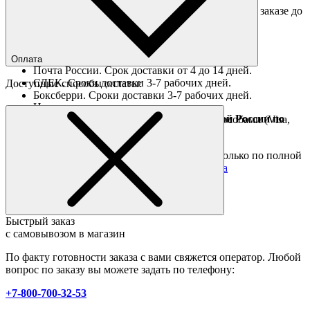
Доставка "день в день" в пределах МКАД (при заказе до
16:00).
Ориентировочные сроки доставки по России
Оплата
Почта России. Срок доставки от 4 до 14 дней.
СДЕК. Сроки доставки 3-7 рабочих дней.
Доступные способы оплаты:
Боксберри. Сроки доставки 3-7 рабочих дней.
Наличными при получении
Доставка за границу осуществляется Почтой России по
Оплата он-лайн всеми популярными способами (Visa,
полной предоплате
Mastercard и тд.)
Подробные условия
Товары со скидкой отправляются по России только по полной
предоплате. Все подробности в разделе
оплата
Быстрый заказ
с самовывозом в магазин
По факту готовности заказа с вами свяжется оператор. Любой
вопрос по заказу вы можете задать по телефону:
+7-800-700-32-53