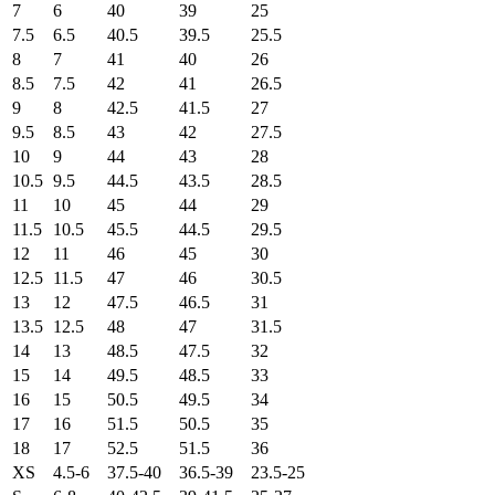
7
6
40
39
25
7.5
6.5
40.5
39.5
25.5
8
7
41
40
26
8.5
7.5
42
41
26.5
9
8
42.5
41.5
27
9.5
8.5
43
42
27.5
10
9
44
43
28
10.5
9.5
44.5
43.5
28.5
11
10
45
44
29
11.5
10.5
45.5
44.5
29.5
12
11
46
45
30
12.5
11.5
47
46
30.5
13
12
47.5
46.5
31
13.5
12.5
48
47
31.5
14
13
48.5
47.5
32
15
14
49.5
48.5
33
16
15
50.5
49.5
34
17
16
51.5
50.5
35
18
17
52.5
51.5
36
XS
4.5-6
37.5-40
36.5-39
23.5-25