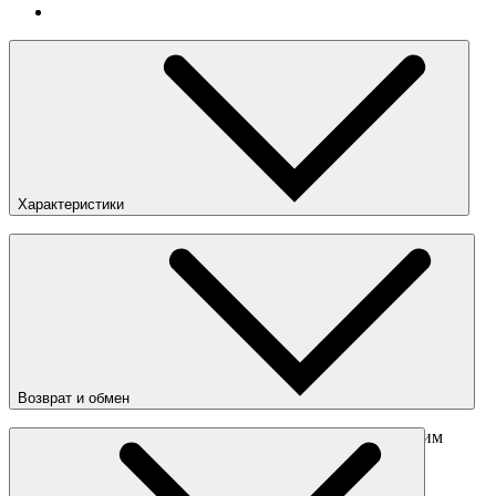
Характеристики
Модель
:
Cortez
Цвета
:
Белый
Страна
:
Индонезия
Состав
:
Кожа, синтетика, текстиль, резина
Возврат и обмен
Перед отправкой обмена обязательно свяжитесь с нашим
менеджером
obmen@sneakerhead.ru
Подробные правила возврата товара