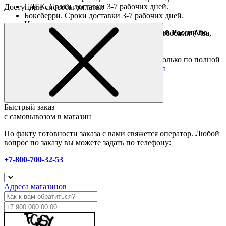
СДЕК. Сроки доставки 3-7 рабочих дней.
Доступные способы оплаты:
Боксберри. Сроки доставки 3-7 рабочих дней.
Наличными при получении
Доставка за границу осуществляется Почтой России по
Оплата он-лайн всеми популярными способами (Visa,
полной предоплате
Mastercard и тд.)
Подробные условия
Товары со скидкой отправляются по России только по полной
предоплате. Все подробности в разделе
оплата
Быстрый заказ
с самовывозом в магазин
По факту готовности заказа с вами свяжется оператор. Любой
вопрос по заказу вы можете задать по телефону:
+7-800-700-32-53
Адреса магазинов