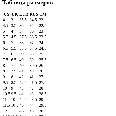
Таблица размеров
US
UK
EUR
RUS
CM
4
3
35.5
34.5
22
4.5
3.5
36
35
22.5
5
4
37
36
23
5.5
4.5
37.5
36.5
23.5
6
5
38
37
24
6.5
5.5
38.5
37.5
24.5
7
6
39
38
25
7.5
6.5
40
39
25.5
8
7
40.5
39.5
26
8.5
7.5
41
40
26.5
9
8
42
41
27
9.5
8.5
42.5
41.5
27.5
10
9
43
42
28
10.5
9.5
44
43
28.5
11
10
44.5
43.5
29
11.5
10.5
45
44
29.5
12
11
46
45
30