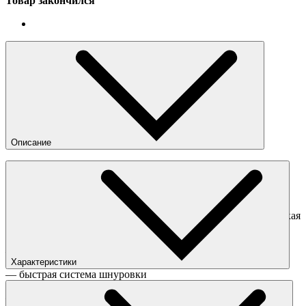
Товар закончился
Описание
Мужские кроссовки от бренда Puma. Эти бело-серые
кроссовки отлично вписываются в тренды этого сезона.
Массивный винтажный силуэт смягчает нежная цветовая
гамма. Отличные кроссовки, в которых сочетаются кожа и
замша разных текстур: замша с ворсом средней длины, гладкая
кожа и кожа с рельефом под змеиную чешую.
— верх с использованием премиальной кожи и замши
Характеристики
— быстрая система шнуровки
Пол
:
Мужское
— винтажный силуэт с множеством строчек
Цвета
:
Бежевый