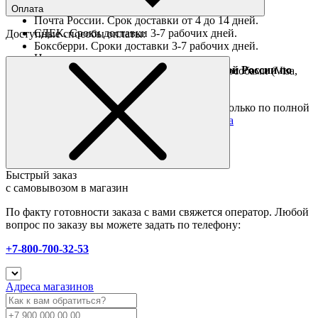
Оплата
Почта России. Срок доставки от 4 до 14 дней.
СДЕК. Сроки доставки 3-7 рабочих дней.
Доступные способы оплаты:
Боксберри. Сроки доставки 3-7 рабочих дней.
Наличными при получении
Доставка за границу осуществляется Почтой России по
Оплата он-лайн всеми популярными способами (Visa,
полной предоплате
Mastercard и тд.)
Подробные условия
Товары со скидкой отправляются по России только по полной
предоплате. Все подробности в разделе
оплата
Быстрый заказ
с самовывозом в магазин
По факту готовности заказа с вами свяжется оператор. Любой
вопрос по заказу вы можете задать по телефону:
+7-800-700-32-53
Адреса магазинов