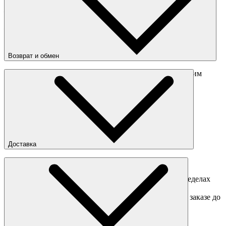
Страна
:
Вьетнам
— массивная подошва
Состав
:
Кожа, текстиль, резина
— петли на язычке и заднике
Возврат и обмен
Перед отправкой обмена обязательно свяжитесь с нашим
менеджером
obmen@sneakerhead.ru
Подробные правила возврата товара
Доставка
Доставка по Москве
Доставка курьером в интервал 13:00-20:00 в пределах
МКАД 350 руб.
Доставка "день в день" в пределах МКАД (при заказе до
16:00).
Ориентировочные сроки доставки по России