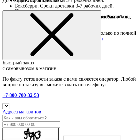
СДЕК. Сроки доставки 3-7 рабочих дней.
Доступные способы оплаты:
Боксберри. Сроки доставки 3-7 рабочих дней.
Наличными при получении
Доставка за границу осуществляется Почтой России по
Оплата он-лайн всеми популярными способами (Visa,
полной предоплате
Mastercard и тд.)
Подробные условия
Товары со скидкой отправляются по России только по полной
предоплате. Все подробности в разделе
оплата
Быстрый заказ
с самовывозом в магазин
По факту готовности заказа с вами свяжется оператор. Любой
вопрос по заказу вы можете задать по телефону:
+7-800-700-32-53
Адреса магазинов