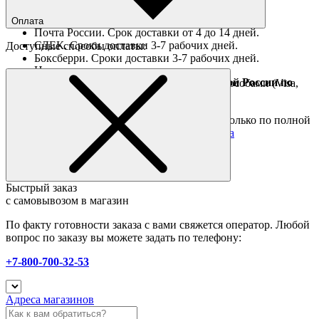
Ориентировочные сроки доставки по России
Оплата
Почта России. Срок доставки от 4 до 14 дней.
СДЕК. Сроки доставки 3-7 рабочих дней.
Доступные способы оплаты:
Боксберри. Сроки доставки 3-7 рабочих дней.
Наличными при получении
Доставка за границу осуществляется Почтой России по
Оплата он-лайн всеми популярными способами (Visa,
полной предоплате
Mastercard и тд.)
Подробные условия
Товары со скидкой отправляются по России только по полной
предоплате. Все подробности в разделе
оплата
Быстрый заказ
с самовывозом в магазин
По факту готовности заказа с вами свяжется оператор. Любой
вопрос по заказу вы можете задать по телефону:
+7-800-700-32-53
Адреса магазинов