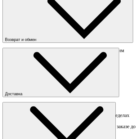
Цвета
:
Красный
Возврат и обмен
Перед отправкой обмена обязательно свяжитесь с нашим
менеджером
obmen@sneakerhead.ru
Подробные правила возврата товара
Доставка
Доставка по Москве
Доставка курьером в интервал 13:00-20:00 в пределах
МКАД 350 руб.
Доставка "день в день" в пределах МКАД (при заказе до
16:00).