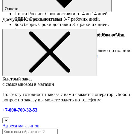
Ориентировочные сроки доставки по России
Оплата
Почта России. Срок доставки от 4 до 14 дней.
СДЕК. Сроки доставки 3-7 рабочих дней.
Доступные способы оплаты:
Боксберри. Сроки доставки 3-7 рабочих дней.
Наличными при получении
Доставка за границу осуществляется Почтой России по
Оплата он-лайн всеми популярными способами (Visa,
полной предоплате
Mastercard и тд.)
Подробные условия
Товары со скидкой отправляются по России только по полной
предоплате. Все подробности в разделе
оплата
Быстрый заказ
с самовывозом в магазин
По факту готовности заказа с вами свяжется оператор. Любой
вопрос по заказу вы можете задать по телефону:
+7-800-700-32-53
Адреса магазинов