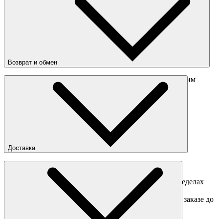
Цвета
:
Чёрный
Страна
:
Китай
Состав
:
100% полиэстер
Возврат и обмен
Перед отправкой обмена обязательно свяжитесь с нашим
менеджером
obmen@sneakerhead.ru
Подробные правила возврата товара
Доставка
Доставка по Москве
Доставка курьером в интервал 13:00-20:00 в пределах
МКАД 350 руб.
Доставка "день в день" в пределах МКАД (при заказе до
16:00).