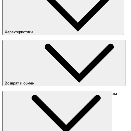
Характеристики
Страна
:
Китай
Возврат и обмен
Перед отправкой обмена обязательно свяжитесь с нашим
менеджером
obmen@sneakerhead.ru
Подробные правила возврата товара