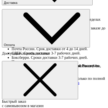
Доставка
Доставка по Москве
Доставка курьером в интервал 13:00-20:00 в пределах
МКАД 350 руб.
Доставка "день в день" в пределах МКАД (при заказе до
16:00).
Ориентировочные сроки доставки по России
Оплата
Почта России. Срок доставки от 4 до 14 дней.
СДЕК. Сроки доставки 3-7 рабочих дней.
Доступные способы оплаты:
Боксберри. Сроки доставки 3-7 рабочих дней.
Наличными при получении
Доставка за границу осуществляется Почтой России по
Оплата он-лайн всеми популярными способами (Visa,
полной предоплате
Mastercard и тд.)
Подробные условия
Товары со скидкой отправляются по России только по полной
предоплате. Все подробности в разделе
оплата
Быстрый заказ
с самовывозом в магазин