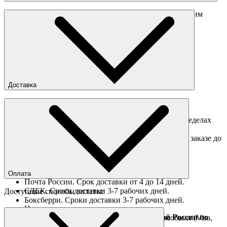
Перед отправкой обмена обязательно свяжитесь с нашим
менеджером
obmen@sneakerhead.ru
Подробные правила возврата товара
Доставка
Доставка по Москве
Доставка курьером в интервал 13:00-20:00 в пределах
МКАД 350 руб.
Доставка "день в день" в пределах МКАД (при заказе до
16:00).
Ориентировочные сроки доставки по России
Оплата
Почта России. Срок доставки от 4 до 14 дней.
СДЕК. Сроки доставки 3-7 рабочих дней.
Доступные способы оплаты:
Боксберри. Сроки доставки 3-7 рабочих дней.
Наличными при получении
Доставка за границу осуществляется Почтой России по
Оплата он-лайн всеми популярными способами (Visa,
полной предоплате
Mastercard и тд.)