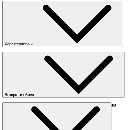
Характеристики
Цвета
:
Чёрный
Страна
:
Китай
Состав
:
100% полиэстер
Возврат и обмен
Перед отправкой обмена обязательно свяжитесь с нашим
менеджером
obmen@sneakerhead.ru
Подробные правила возврата товара