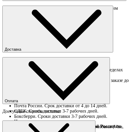
Перед отправкой обмена обязательно свяжитесь с нашим
менеджером
obmen@sneakerhead.ru
Подробные правила возврата товара
Доставка
Доставка по Москве
Доставка курьером в интервал 13:00-20:00 в пределах
МКАД 350 руб.
Доставка "день в день" в пределах МКАД (при заказе до
16:00).
Ориентировочные сроки доставки по России
Оплата
Почта России. Срок доставки от 4 до 14 дней.
СДЕК. Сроки доставки 3-7 рабочих дней.
Доступные способы оплаты:
Боксберри. Сроки доставки 3-7 рабочих дней.
Наличными при получении
Доставка за границу осуществляется Почтой России по
Оплата он-лайн всеми популярными способами (Visa,
полной предоплате
Mastercard и тд.)