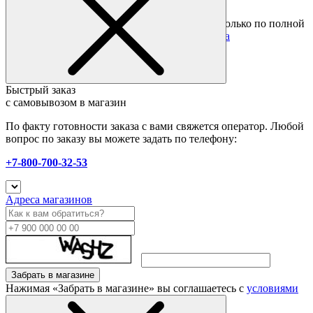
Подробные условия
Товары со скидкой отправляются по России только по полной
предоплате. Все подробности в разделе
оплата
Быстрый заказ
с самовывозом в магазин
По факту готовности заказа с вами свяжется оператор. Любой
вопрос по заказу вы можете задать по телефону:
+7-800-700-32-53
Адреса магазинов
Забрать в магазине
Нажимая «Забрать в магазине» вы соглашаетесь с
условиями