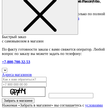
Доставка за границу осуществляется Почтой России по
Оплата он-лайн всеми популярными способами (Visa,
полной предоплате
Mastercard и тд.)
Подробные условия
Товары со скидкой отправляются по России только по полной
предоплате. Все подробности в разделе
оплата
Быстрый заказ
с самовывозом в магазин
По факту готовности заказа с вами свяжется оператор. Любой
вопрос по заказу вы можете задать по телефону:
+7-800-700-32-53
Адреса магазинов
Забрать в магазине
Нажимая «Забрать в магазине» вы соглашаетесь с
условиями