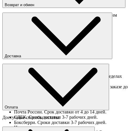
— Лаконичный рельефный брендинг на задней стороне
Возврат и обмен
Перед отправкой обмена обязательно свяжитесь с нашим
менеджером
obmen@sneakerhead.ru
Подробные правила возврата товара
Доставка
Доставка по Москве
Доставка курьером в интервал 13:00-20:00 в пределах
МКАД 350 руб.
Доставка "день в день" в пределах МКАД (при заказе до
16:00).
Ориентировочные сроки доставки по России
Оплата
Почта России. Срок доставки от 4 до 14 дней.
СДЕК. Сроки доставки 3-7 рабочих дней.
Доступные способы оплаты:
Боксберри. Сроки доставки 3-7 рабочих дней.
Наличными при получении