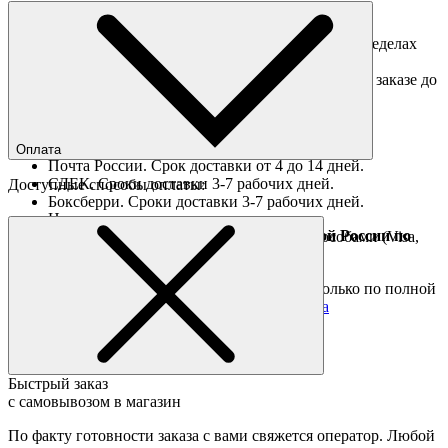
Доставка по Москве
Доставка курьером в интервал 13:00-20:00 в пределах
МКАД 350 руб.
Доставка "день в день" в пределах МКАД (при заказе до
16:00).
Ориентировочные сроки доставки по России
Оплата
Почта России. Срок доставки от 4 до 14 дней.
СДЕК. Сроки доставки 3-7 рабочих дней.
Доступные способы оплаты:
Боксберри. Сроки доставки 3-7 рабочих дней.
Наличными при получении
Доставка за границу осуществляется Почтой России по
Оплата он-лайн всеми популярными способами (Visa,
полной предоплате
Mastercard и тд.)
Подробные условия
Товары со скидкой отправляются по России только по полной
предоплате. Все подробности в разделе
оплата
Быстрый заказ
с самовывозом в магазин
По факту готовности заказа с вами свяжется оператор. Любой