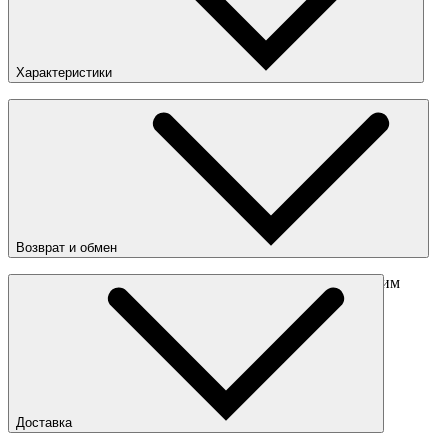
Характеристики
Пол
:
Унисекс
Цвета
:
Зеленый
Возврат и обмен
Перед отправкой обмена обязательно свяжитесь с нашим
менеджером
obmen@sneakerhead.ru
Подробные правила возврата товара
Доставка