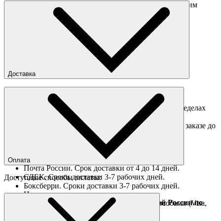
Перед отправкой обмена обязательно свяжитесь с нашим
менеджером
obmen@sneakerhead.ru
Подробные правила возврата товара
Доставка
Доставка по Москве
Доставка курьером в интервал 13:00-20:00 в пределах
МКАД 350 руб.
Доставка "день в день" в пределах МКАД (при заказе до
16:00).
Ориентировочные сроки доставки по России
Оплата
Почта России. Срок доставки от 4 до 14 дней.
СДЕК. Сроки доставки 3-7 рабочих дней.
Доступные способы оплаты:
Боксберри. Сроки доставки 3-7 рабочих дней.
Наличными при получении
Доставка за границу осуществляется Почтой России по
Оплата он-лайн всеми популярными способами (Visa,
полной предоплате
Mastercard и тд.)