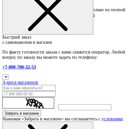
Подробные условия
Товары со скидкой отправляются по России только по полной
предоплате. Все подробности в разделе
оплата
Быстрый заказ
с самовывозом в магазин
По факту готовности заказа с вами свяжется оператор. Любой
вопрос по заказу вы можете задать по телефону:
+7-800-700-32-53
Адреса магазинов
Забрать в магазине
Нажимая «Забрать в магазине» вы соглашаетесь с
условиями