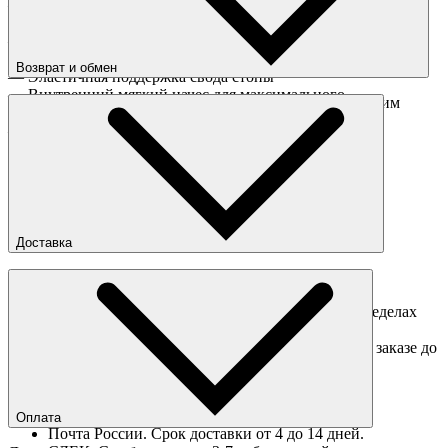
— Дышащий, эластичный и износостойкий материал на
основе длинноволокнистого расчесанного хлопка
— Благодаря бесшовной конструкции мыска и пятки носки
защищают от появления мозолей
Возврат и обмен
— Эластичная поддержка свода стопы
— Внутренний мягкий начес для максимального
Перед отправкой обмена обязательно свяжитесь с нашим
комфорта
менеджером
obmen@sneakerhead.ru
— Вышитый логотип бренда
Подробные правила возврата товара
Доставка
Доставка по Москве
Доставка курьером в интервал 13:00-20:00 в пределах
МКАД 350 руб.
Доставка "день в день" в пределах МКАД (при заказе до
16:00).
Ориентировочные сроки доставки по России
Оплата
Почта России. Срок доставки от 4 до 14 дней.