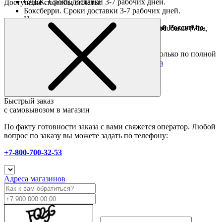
СДЕК. Сроки доставки 3-7 рабочих дней.
Доступные способы оплаты:
Боксберри. Сроки доставки 3-7 рабочих дней.
Наличными при получении
Доставка за границу осуществляется Почтой России по
Оплата он-лайн всеми популярными способами (Visa,
полной предоплате
Mastercard и тд.)
Подробные условия
Товары со скидкой отправляются по России только по полной
предоплате. Все подробности в разделе
оплата
Быстрый заказ
с самовывозом в магазин
По факту готовности заказа с вами свяжется оператор. Любой
вопрос по заказу вы можете задать по телефону:
+7-800-700-32-53
Адреса магазинов