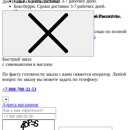
СДЕК. Сроки доставки 3-7 рабочих дней.
Доступные способы оплаты:
Боксберри. Сроки доставки 3-7 рабочих дней.
Наличными при получении
Доставка за границу осуществляется Почтой России по
Оплата он-лайн всеми популярными способами (Visa,
полной предоплате
Mastercard и тд.)
Подробные условия
Товары со скидкой отправляются по России только по полной
предоплате. Все подробности в разделе
оплата
Быстрый заказ
с самовывозом в магазин
По факту готовности заказа с вами свяжется оператор. Любой
вопрос по заказу вы можете задать по телефону:
+7-800-700-32-53
Адреса магазинов