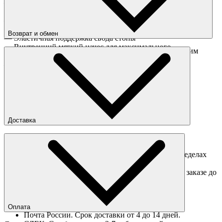
— Дышащий, эластичный и износостойкий материал на
основе длинноволокнистого расчесанного хлопка
— Благодаря бесшовной конструкции мыска и пятки носки
защищают от появления мозолей
Возврат и обмен
— Эластичная поддержка свода стопы
— Внутренний мягкий начес для максимального
Перед отправкой обмена обязательно свяжитесь с нашим
комфорта
менеджером
obmen@sneakerhead.ru
— Вышитый логотип бренда
Подробные правила возврата товара
Доставка
Доставка по Москве
Доставка курьером в интервал 13:00-20:00 в пределах
МКАД 350 руб.
Доставка "день в день" в пределах МКАД (при заказе до
16:00).
Ориентировочные сроки доставки по России
Оплата
Почта России. Срок доставки от 4 до 14 дней.