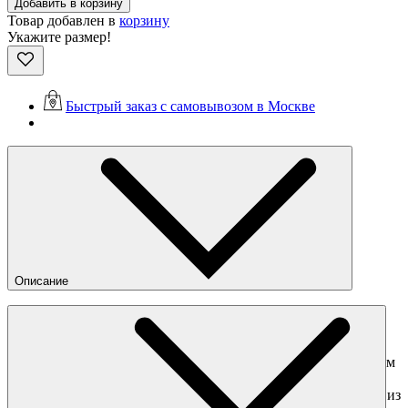
Добавить в корзину
Товар добавлен в
корзину
Укажите размер!
Быстрый заказ с самовывозом в Москве
Описание
Компактный бумажник NETTOMIND, практически не
занимающий места в сумке или кармане. Он сделан из
высококачественной кожи разных типов. Лицевая сторона
сделана из премиальной кожи и декорирована едва уловимым
паттерном. Особое внимание уделено практичности: вы
можете совершать бесконтактную оплату, не вынимая карту из