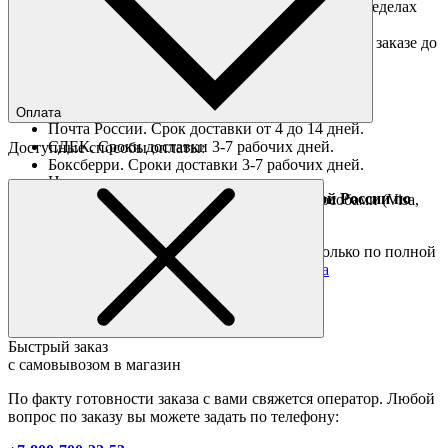
Доставка курьером в интервал 13:00-20:00 в пределах
МКАД 350 руб.
Доставка "день в день" в пределах МКАД (при заказе до
16:00).
Ориентировочные сроки доставки по России
Оплата
Почта России. Срок доставки от 4 до 14 дней.
СДЕК. Сроки доставки 3-7 рабочих дней.
Доступные способы оплаты:
Боксберри. Сроки доставки 3-7 рабочих дней.
Наличными при получении
Доставка за границу осуществляется Почтой России по
Оплата он-лайн всеми популярными способами (Visa,
полной предоплате
Mastercard и тд.)
Подробные условия
Товары со скидкой отправляются по России только по полной
предоплате. Все подробности в разделе
оплата
Быстрый заказ
с самовывозом в магазин
По факту готовности заказа с вами свяжется оператор. Любой
вопрос по заказу вы можете задать по телефону: